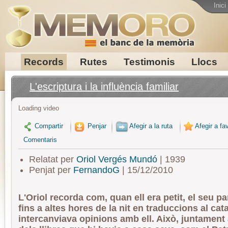
Inici
Records
Rutes
Testimonis
Llocs
L'escriptura i la influència familiar
Loading video
Compartir
Penjar
Afegir a la ruta
Afegir a fav
Comentaris
Relatat per
Oriol Vergés Mundó
| 1939
Penjat per
FernandoG
| 15/12/2010
L'Oriol recorda com, quan ell era petit, el seu pa
fins a altes hores de la nit en traduccions al cat
intercanviava opinions amb ell. Això, juntament 