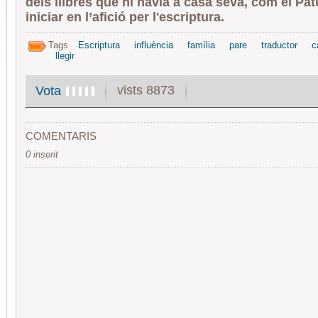
dels llibres que hi havia a casa seva, com el Patu
iniciar en l’afició per l'escriptura.
Tags
Escriptura
influència
família
pare
traductor
c
llegir
vists 8873
Vota
COMENTARIS
0 inserit