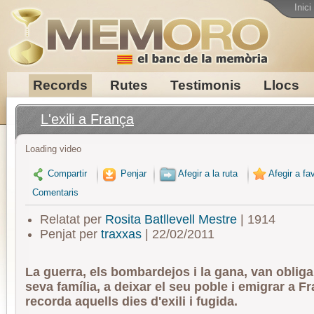
Inici
Records
Rutes
Testimonis
Llocs
L'exili a França
Loading video
Compartir
Penjar
Afegir a la ruta
Afegir a fav
Comentaris
Relatat per
Rosita Batllevell Mestre
| 1914
Penjat per
traxxas
| 22/02/2011
La guerra, els bombardejos i la gana, van obligar
seva família, a deixar el seu poble i emigrar a F
recorda aquells dies d'exili i fugida.