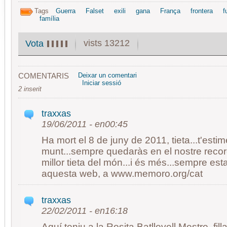
Tags
Guerra
Falset
exili
gana
França
frontera
f
família
vists 13212
Vota
COMENTARIS
Deixar un comentari
Iniciar sessió
2 inserit
traxxas
19/06/2011 - en00:45
Ha mort el 8 de juny de 2011, tieta...t'est
munt...sempre quedaràs en el nostre recor
millor tieta del món...i és més...sempre est
aquesta web, a www.memoro.org/cat
traxxas
22/02/2011 - en16:18
Aquí teniu a la Rosita Batllevell Mestre, fil