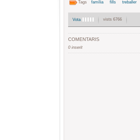
Tags
família
fills
treballer
vists 6766
Vota
COMENTARIS
0 inserit