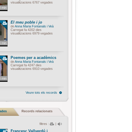
visualitzacions 6767 vegades
8 min
El meu poble i jo
de
Anna Maria Fontanals i Veà
Carregat fa 4202 dies
visualitzacions 6979 vegades
4 min
Poemes per a acadèmics
de
Anna Maria Fontanals i Veà
Carregat fa 4247 dies
visualitzacions 6910 vegades
4 min
Veure tots els records
nades
Records relacionats
filtres :
|
Francesc Vallverdú i