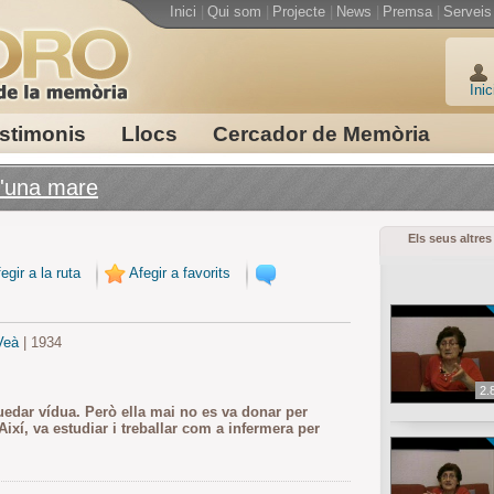
Inici
|
Qui som
|
Projecte
|
News
|
Premsa
|
Serveis
Inic
stimonis
Llocs
Cercador de Memòria
 d'una mare
Els seus altres
egir a la ruta
Afegir a favorits
Veà
| 1934
2.
quedar vídua. Però ella mai no es va donar per
Així, va estudiar i treballar com a infermera per