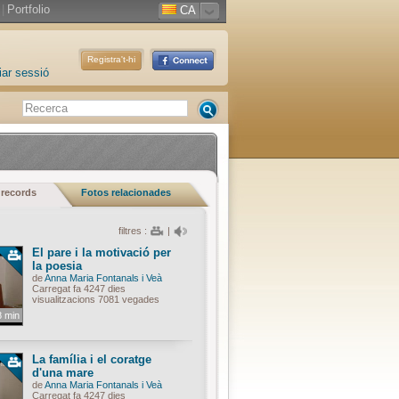
|
Portfolio
CA
Registra't-hi
iar sessió
 records
Fotos relacionades
filtres :
|
El pare i la motivació per
la poesia
de
Anna Maria Fontanals i Veà
Carregat fa 4247 dies
visualitzacions 7081 vegades
8 min
La família i el coratge
d'una mare
de
Anna Maria Fontanals i Veà
Carregat fa 4247 dies