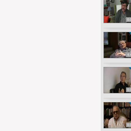
0.
4.
0.
0.