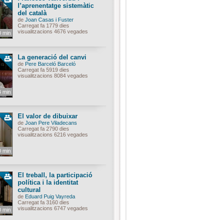
l’aprenentatge sistemàtic
del català
de
Joan Casas i Fuster
Carregat fa 1779 dies
visualitzacions 4676 vegades
0 min
La generació del canvi
de
Pere Barceló Barceló
Carregat fa 5919 dies
visualitzacions 8084 vegades
4 min
El valor de dibuixar
de
Joan Pere Viladecans
Carregat fa 2790 dies
visualitzacions 6216 vegades
0 min
El treball, la participació
política i la identitat
cultural
de
Eduard Puig Vayreda
Carregat fa 3160 dies
visualitzacions 6747 vegades
0 min