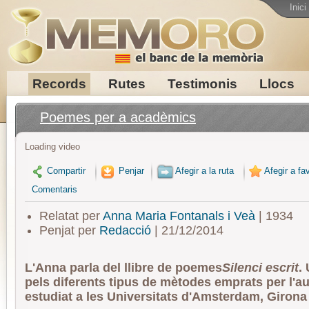
Inici
Records
Rutes
Testimonis
Llocs
Poemes per a acadèmics
Loading video
Compartir
Penjar
Afegir a la ruta
Afegir a fav
Comentaris
Relatat per
Anna Maria Fontanals i Veà
| 1934
Penjat per
Redacció
| 21/12/2014
L'Anna parla del llibre de poemes
Silenci escrit
.
pels diferents tipus de mètodes emprats per l'au
estudiat a les Universitats d'Amsterdam, Girona