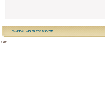
© Memoro - Tots els drets reservats
0.4882