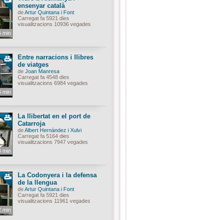
ensenyar català
de
Artur Quintana i Font
Carregat fa 5921 dies
visualitzacions 10936 vegades
5 min
Entre narracions i llibres
de viatges
de
Joan Manresa
Carregat fa 4548 dies
visualitzacions 6984 vegades
6 min
La llibertat en el port de
Catarroja
de
Albert Hernàndez i Xulvi
Carregat fa 5164 dies
visualitzacions 7947 vegades
4 min
La Codonyera i la defensa
de la llengua
de
Artur Quintana i Font
Carregat fa 5921 dies
visualitzacions 11961 vegades
2 min