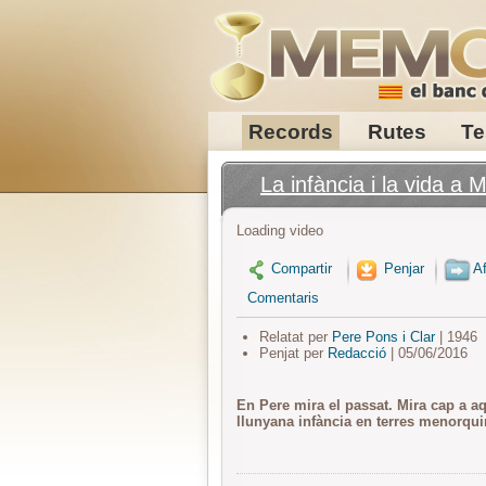
Records
Rutes
Te
La infància i la vida a
Loading video
Compartir
Penjar
Af
Comentaris
Relatat per
Pere Pons i Clar
| 1946
Penjat per
Redacció
| 05/06/2016
En Pere mira el passat. Mira cap a aq
llunyana infància en terres menorqui