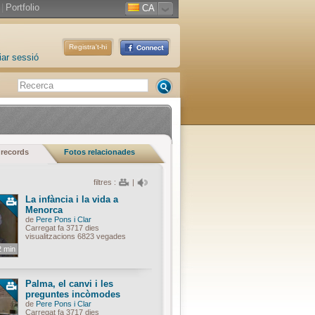
|
Portfolio
CA
Registra't-hi
iar sessió
 records
Fotos relacionades
filtres :
|
La infància i la vida a
Menorca
de
Pere Pons i Clar
Carregat fa 3717 dies
visualitzacions 6823 vegades
2 min
Palma, el canvi i les
preguntes incòmodes
de
Pere Pons i Clar
Carregat fa 3717 dies