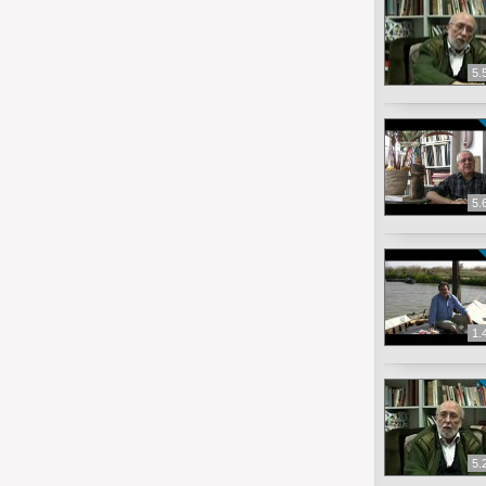
5.
5.
1.
5.