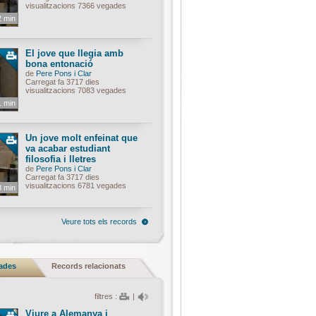
visualitzacions 7366 vegades
2 min
El jove que llegia amb
bona entonació
de
Pere Pons i Clar
Carregat fa 3717 dies
visualitzacions 7083 vegades
1 min
Un jove molt enfeinat que
va acabar estudiant
filosofia i lletres
de
Pere Pons i Clar
Carregat fa 3717 dies
visualitzacions 6781 vegades
8 min
Veure tots els records
nades
Records relacionats
filtres :
|
Viure a Alemanya i