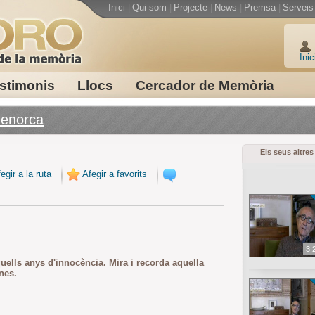
Inici
|
Qui som
|
Projecte
|
News
|
Premsa
|
Serveis
Inic
stimonis
Llocs
Cercador de Memòria
 Menorca
Els seus altres
egir a la ruta
Afegir a favorits
3.
uells anys d'innocència. Mira i recorda aquella
nes.