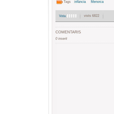
Tags
infància
Menorca
vists 6822
Vota
COMENTARIS
0 inserit