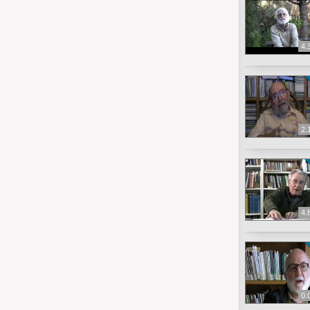
4.
2.
4.
0.