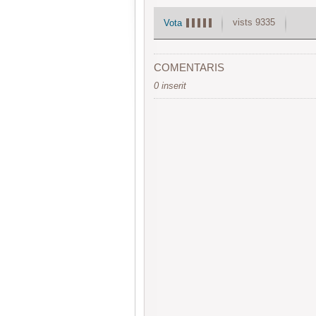
vists 9335
Vota
COMENTARIS
0 inserit