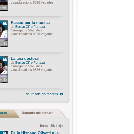
visualitzacions 8898 vegades
2 min
Passió per la música
de
Bernat Cifre Forteza
Carregat fa 5920 dies
visualitzacions 9245 vegades
6 min
La tesi doctoral
de
Bernat Cifre Forteza
Carregat fa 5920 dies
visualitzacions 9336 vegades
9 min
Veure tots els records
nades
Records relacionats
filtres :
|
De la Hispano Olivetti a la