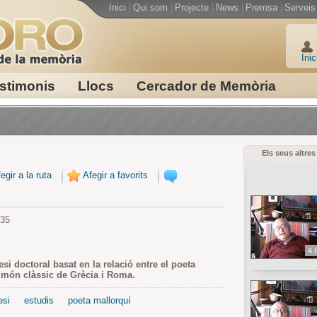
Inici
|
Qui som
|
Projecte
|
News
|
Premsa
|
Serveis
Inic
stimonis
Llocs
Cercador de Memòria
Els seus altres
egir a la ruta
Afegir a favorits
935
4.
esi doctoral basat en la relació entre el poeta
l món clàssic de Grècia i Roma.
esi
estudis
poeta mallorquí