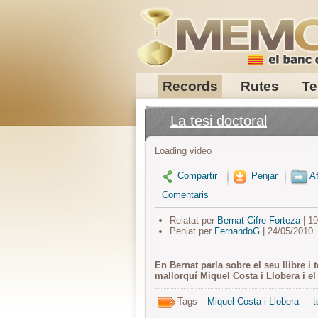
Records
Rutes
Te
La tesi doctoral
Loading video
Compartir
Penjar
Af
Comentaris
Relatat per
Bernat Cifre Forteza
| 1
Penjat per
FernandoG
| 24/05/2010
En Bernat parla sobre el seu llibre i t
mallorquí Miquel Costa i Llobera i e
Tags
Miquel Costa i Llobera
t