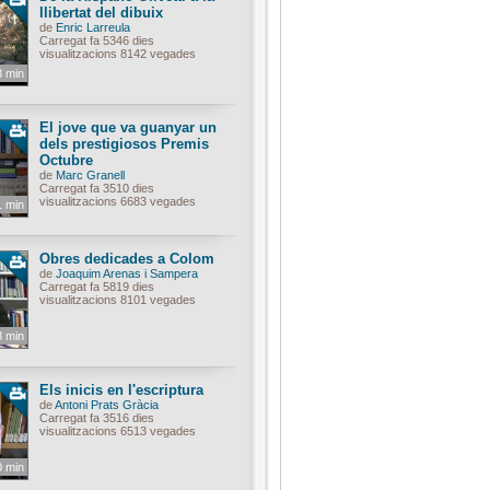
llibertat del dibuix
de
Enric Larreula
Carregat fa 5346 dies
visualitzacions 8142 vegades
3 min
El jove que va guanyar un
dels prestigiosos Premis
Octubre
de
Marc Granell
Carregat fa 3510 dies
visualitzacions 6683 vegades
1 min
Obres dedicades a Colom
de
Joaquim Arenas i Sampera
Carregat fa 5819 dies
visualitzacions 8101 vegades
8 min
Els inicis en l'escriptura
de
Antoni Prats Gràcia
Carregat fa 3516 dies
visualitzacions 6513 vegades
0 min