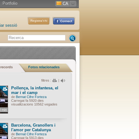
|
Portfolio
CA
Registra't-hi
iar sessió
 records
Fotos relacionades
filtres :
|
Pollença, la infantesa, el
mar i el camp
de
Bernat Cifre Forteza
Carregat fa 5920 dies
visualitzacions 10562 vegades
8 min
Barcelona, Granollers i
l'amor per Catalunya
de
Bernat Cifre Forteza
Carregat fa 5913 dies