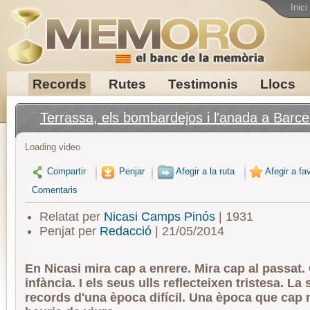
Inici
Records
Rutes
Testimonis
Llocs
Terrassa, els bombardejos i l'anada a Barce
Loading video
Compartir
Penjar
Afegir a la ruta
Afegir a fav
Comentaris
Relatat per
Nicasi Camps Pinós
| 1931
Penjat per
Redacció
| 21/05/2014
En Nicasi mira cap a enrere. Mira cap al passat. 
infància. I els seus ulls reflecteixen tristesa. La
records d'una època difícil. Una època que cap