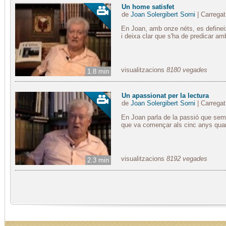
Un home satisfet
de
Joan Solergibert Sorni
| Carregat
En Joan, amb onze néts, es definei
i deixa clar que s'ha de predicar a
visualitzacions
8180 vegades
1.8 min
Un apassionat per la lectura
de
Joan Solergibert Sorni
| Carregat
En Joan parla de la passió que semp
que va començar als cinc anys quan 
visualitzacions
8192 vegades
2.3 min