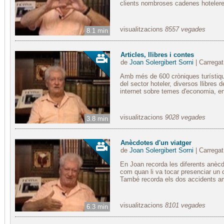
clients nombroses cadenes hotelere
visualitzacions
8557 vegades
8.1 min
Articles, llibres i contes
de
Joan Solergibert Sorni
| Carregat
Amb més de 600 cròniques turístiqu
del sector hoteler, diversos llibres 
internet sobre temes d'economia, en
visualitzacions
9028 vegades
3.8 min
Anècdotes d'un viatger
de
Joan Solergibert Sorni
| Carregat
En Joan recorda les diferents anèc
com quan li va tocar presenciar un 
També recorda els dos accidents amb 
visualitzacions
8101 vegades
6.3 min