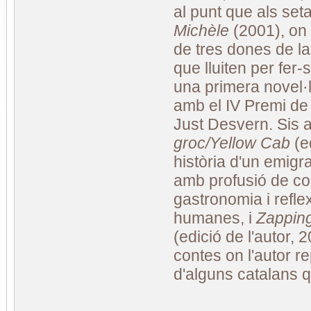
al punt que als set
Michèle
(2001), on 
de tres dones de la
que lluiten per fer-s
una primera novel
amb el IV Premi de
Just Desvern. Sis 
groc/Yellow Cab
(ed
història d'un emigr
amb profusió de co
gastronomia i refle
humanes, i
Zapping
(edició de l'autor, 
contes on l'autor re
d'alguns catalans 