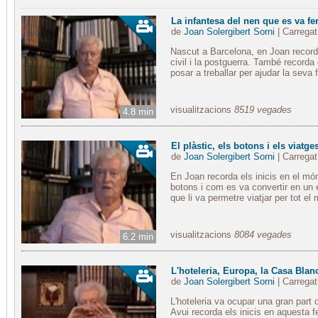
La infantesa del nen que es va f
de
Joan Solergibert Sorni
| Carregat
Nascut a Barcelona, en Joan recorda
civil i la postguerra. També recorda
posar a treballar per ajudar la seva 
visualitzacions
8519 vegades
4.8 min
El plàstic, els botons i els viatges
de
Joan Solergibert Sorni
| Carregat
En Joan recorda els inicis en el món 
botons i com es va convertir en un 
que li va permetre viatjar per tot el
visualitzacions
8084 vegades
6.2 min
L'hoteleria, Europa, la Casa Blan
de
Joan Solergibert Sorni
| Carregat
L'hoteleria va ocupar una gran part d
Avui recorda els inicis en aquesta f