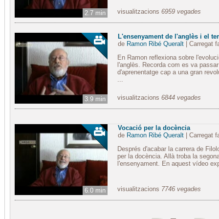
visualitzacions
6959 vegades
2.7 min
L'ensenyament de l'anglès i el te
de
Ramon Ribé Queralt
| Carregat 
En Ramon reflexiona sobre l'evoluci
l'anglès. Recorda com es va passar
d'aprenentatge cap a una gran revoluc
...
visualitzacions
6844 vegades
3.9 min
Vocació per la docència
de
Ramon Ribé Queralt
| Carregat 
Després d'acabar la carrera de Fil
per la docència. Allà troba la segon
l'ensenyament. En aquest vídeo expl
visualitzacions
7746 vegades
6.0 min