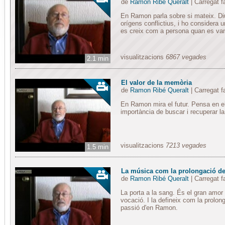
de
Ramon Ribé Queralt
| Carregat 
En Ramon parla sobre si mateix. Diu 
orígens conflictius, i ho considera
es creix com a persona quan es van
visualitzacions
6867 vegades
2.1 min
El valor de la memòria
de
Ramon Ribé Queralt
| Carregat 
En Ramon mira el futur. Pensa en el
importància de buscar i recuperar la
visualitzacions
7213 vegades
1.5 min
La música com la prolongació de
de
Ramon Ribé Queralt
| Carregat 
La porta a la sang. És el gran amor
vocació. I la defineix com la prolon
passió d'en Ramon.