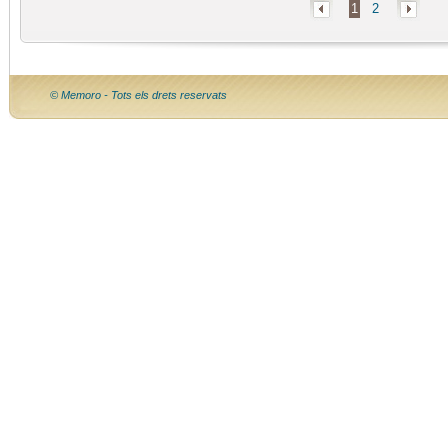
1
2
© Memoro - Tots els drets reservats