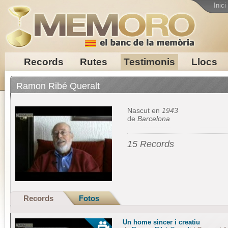
Inici
Records
Rutes
Testimonis
Llocs
Ramon Ribé Queralt
Nascut en
1943
de
Barcelona
15 Records
Records
Fotos
Un home sincer i creatiu