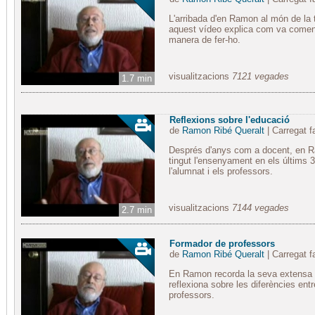
L'arribada d'en Ramon al món de la 
aquest vídeo explica com va comença
manera de fer-ho.
visualitzacions
7121 vegades
1.7 min
Reflexions sobre l'educació
de
Ramon Ribé Queralt
| Carregat 
Després d'anys com a docent, en R
tingut l'ensenyament en els últims 
l'alumnat i els professors.
visualitzacions
7144 vegades
2.7 min
Formador de professors
de
Ramon Ribé Queralt
| Carregat 
En Ramon recorda la seva extensa 
reflexiona sobre les diferències en
professors.