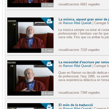
visualitzacions
6661 vegades
2.0 min
La música, aquest gran amor de 
de
Ramon Ribé Queralt
| Carregat 
La música sempre va estar al costa
professionals i familiars van fer q
seva vida. Fins que va arribar la jub
visualitzacions
7118 vegades
5.3 min
La necessitat d'escriure per ren
de
Ramon Ribé Queralt
| Carregat 
Quan en Ramon va decidir dedicar-
de professorat, l'any 1985, va sentir
seva experiència didàctica en l'ens
visualitzacions
7349 vegades
6.6 min
El món de la traducció
de
Ramon Ribé Queralt
| Carregat 