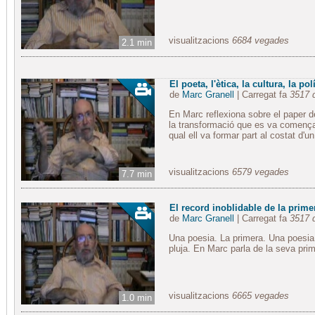
visualitzacions
6684 vegades
2.1 min
El poeta, l'ètica, la cultura, la polít
de
Marc Granell
| Carregat fa
3517 
En Marc reflexiona sobre el paper del 
la transformació que es va començar 
qual ell va formar part al costat d'un
visualitzacions
6579 vegades
7.7 min
El record inoblidable de la prime
de
Marc Granell
| Carregat fa
3517 
Una poesia. La primera. Una poesia 
pluja. En Marc parla de la seva prime
visualitzacions
6665 vegades
1.0 min