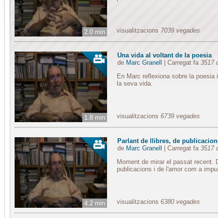
visualitzacions
7039 vegades
2.0 min
Una vida al voltant de la poesia
de
Marc Granell
| Carregat fa
3517 
En Marc reflexiona sobre la poesia i 
la seva vida.
visualitzacions
6739 vegades
1.8 min
Parlant de llibres, de publicacion
de
Marc Granell
| Carregat fa
3517 
Moment de mirar el passat recent. De
publicacions i de l'amor com a impul
visualitzacions
6380 vegades
4.2 min