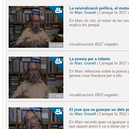
La reivindicació política, el motor
de
Marc Granell
| Carregat fa
3517 
En Marc és clar, el motor de les seve
explica els perquè.
visualitzacions
6527 vegades
2.4 min
La poesia per a infants
de
Marc Granell
| Carregat fa
3517 
En Marc reflexiona sobre la poesia
genera crear literatura per a ells.
visualitzacions
6503 vegades
2.7 min
El jove que va guanyar un dels p
de
Marc Granell
| Carregat fa
3512 
En Marc recorda quan va guanyar un
que aquest premi li va a donar per s