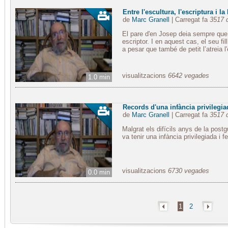
Entre l'escultura, l'escriptura i la
de
Marc Granell
| Carregat fa
3517 
El pare d'en Josep deia sempre que 
escriptor. I en aquest cas, el seu fi
a pesar que també de petit l’atreia l
visualitzacions
6642 vegades
1.0 min
Records d'una infància privilegia
de
Marc Granell
| Carregat fa
3517 
Malgrat els difícils anys de la post
va tenir una infància privilegiada i fe
visualitzacions
6730 vegades
0.0 min
1
2