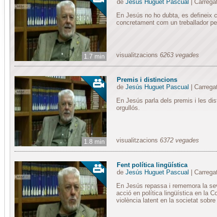
de
Jesús Huguet Pascual
| Carrega
En Jesús no ho dubta, es defineix c
concretament com un treballador per
visualitzacions
6263 vegades
1.7 min
Premis i distincions
de
Jesús Huguet Pascual
| Carrega
En Jesús parla dels premis i les dis
orgullós.
visualitzacions
6372 vegades
1.8 min
Fent política lingüística
de
Jesús Huguet Pascual
| Carrega
En Jesús repassa i rememora la sev
acció en política lingüística en la 
violència latent en la societat sobre 