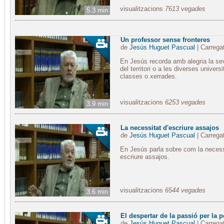
visualitzacions
7613 vegades
5.3 min
Un professor sense fronteres
de
Jesús Huguet Pascual
| Carrega
En Jesús recorda amb alegria la sev
del territori o a les diverses univers
classes o xerrades.
visualitzacions
6253 vegades
3.9 min
La necessitat d'escriure assajos
de
Jesús Huguet Pascual
| Carrega
En Jesús parla sobre com la necess
escriure assajos.
visualitzacions
6544 vegades
3.6 min
El despertar de la passió per la 
de
Jesús Huguet Pascual
| Carrega