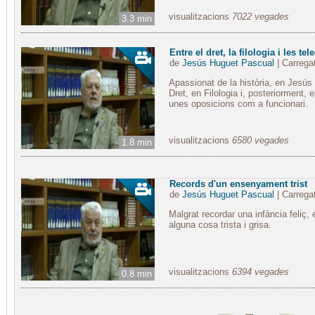
visualitzacions
7022 vegades
3.3 min
Entre el dret, la filologia i les t
de
Jesús Huguet Pascual
| Carrega
Apassionat de la història, en Jesús
Dret, en Filologia i, posteriorment,
unes oposicions com a funcionari.
visualitzacions
6580 vegades
1.8 min
Records d'un ensenyament trist
de
Jesús Huguet Pascual
| Carrega
Malgrat recordar una infància feliç,
alguna cosa trista i grisa.
visualitzacions
6394 vegades
0.8 min