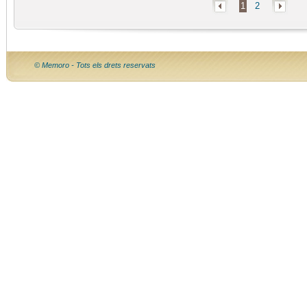
1
2
© Memoro - Tots els drets reservats