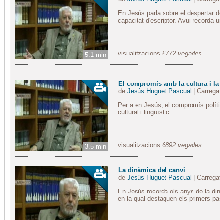
En Jesús parla sobre el despertar d
capacitat d'escriptor. Avui recorda
visualitzacions
6772 vegades
5.1 min
El compromís amb la cultura i la
de
Jesús Huguet Pascual
| Carrega
Per a en Jesús, el compromís polít
cultural i lingüístic
visualitzacions
6892 vegades
3.5 min
La dinàmica del canvi
de
Jesús Huguet Pascual
| Carrega
En Jesús recorda els anys de la di
en la qual destaquen els primers p