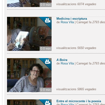
visualitzacions
6074 vegades
0.0 min
Medicina i escriptura
de
Rosa Vila
| Carregat fa
2793 die
visualitzacions
5650 vegades
0.0 min
A Boira
de
Rosa Vila
| Carregat fa
2793 die
visualitzacions
5865 vegades
0.0 min
Entre el microconte i la poesia
de
Rosa Vila
| Carregat fa
2793 die