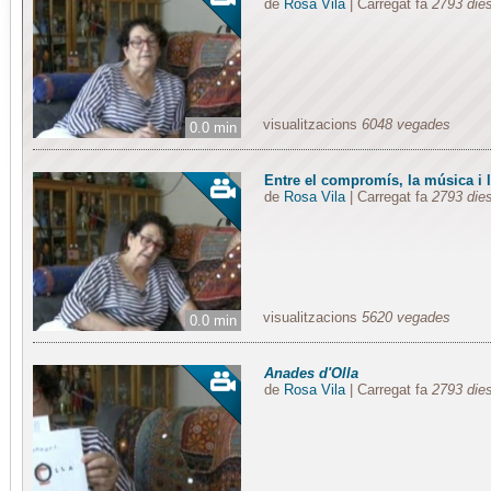
de
Rosa Vila
| Carregat fa
2793 die
visualitzacions
6048 vegades
0.0 min
Entre el compromís, la música i la
de
Rosa Vila
| Carregat fa
2793 die
visualitzacions
5620 vegades
0.0 min
Anades d'Olla
de
Rosa Vila
| Carregat fa
2793 die