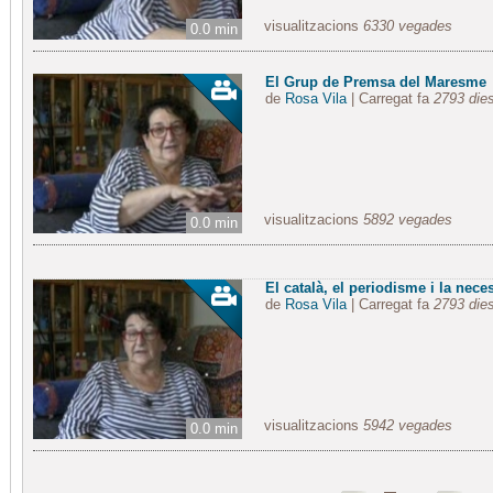
visualitzacions
6330 vegades
0.0 min
El Grup de Premsa del Maresme
de
Rosa Vila
| Carregat fa
2793 die
visualitzacions
5892 vegades
0.0 min
El català, el periodisme i la neces
de
Rosa Vila
| Carregat fa
2793 die
visualitzacions
5942 vegades
0.0 min