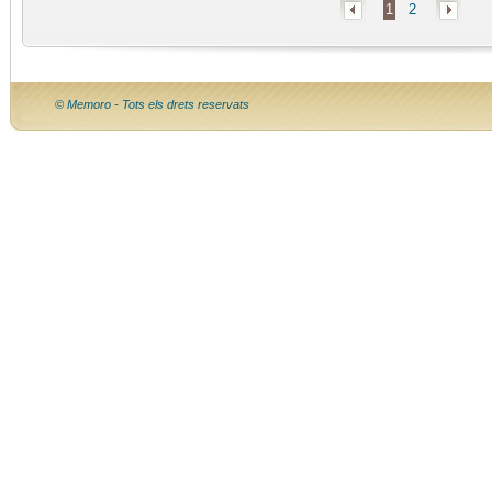
1
2
© Memoro - Tots els drets reservats