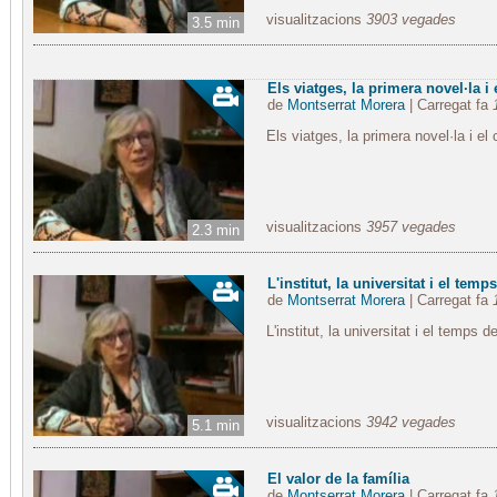
visualitzacions
3903 vegades
3.5 min
Els viatges, la primera novel·la i 
de
Montserrat Morera
| Carregat fa
Els viatges, la primera novel·la i el
visualitzacions
3957 vegades
2.3 min
L'institut, la universitat i el temps
de
Montserrat Morera
| Carregat fa
L'institut, la universitat i el temps 
visualitzacions
3942 vegades
5.1 min
El valor de la família
de
Montserrat Morera
| Carregat fa