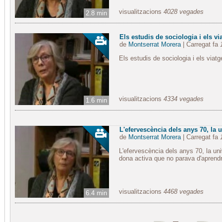
visualitzacions
4028 vegades
2.8 min
Els estudis de sociologia i els v
de
Montserrat Morera
| Carregat fa
Els estudis de sociologia i els viat
visualitzacions
4334 vegades
1.6 min
L'efervescència dels anys 70, la uni
de
Montserrat Morera
| Carregat fa
L'efervescència dels anys 70, la uni
dona activa que no parava d'aprend
visualitzacions
4468 vegades
6.4 min