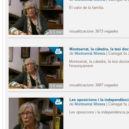
El valor de la família
visualitzacions
3973 vegades
0.5 min
Montserrat, la càtedra, la tesi docto
de
Montserrat Morera
| Carregat fa
Montserrat, la càtedra, la tesi docto
l'ensenyament
visualitzacions
3987 vegades
3.8 min
Les oposicions i la independènci
de
Montserrat Morera
| Carregat fa
Les oposicions i la independència p