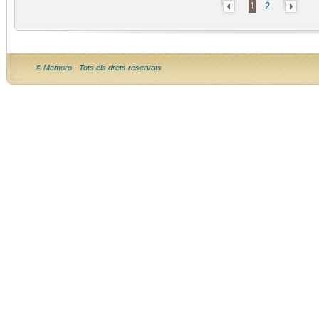
1
2
© Memoro - Tots els drets reservats