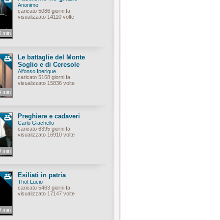
Anonimo
caricato 5086 giorni fa
visualizzato 14110 volte
3 min
Le battaglie del Monte
Soglio e di Ceresole
Alfonso Iperique
caricato 5168 giorni fa
visualizzato 15836 volte
4 min
Preghiere e cadaveri
Carlo Giachello
caricato 6395 giorni fa
visualizzato 16910 volte
9 min
Esiliati in patria
Thot Lucio
caricato 5463 giorni fa
visualizzato 17147 volte
9 min