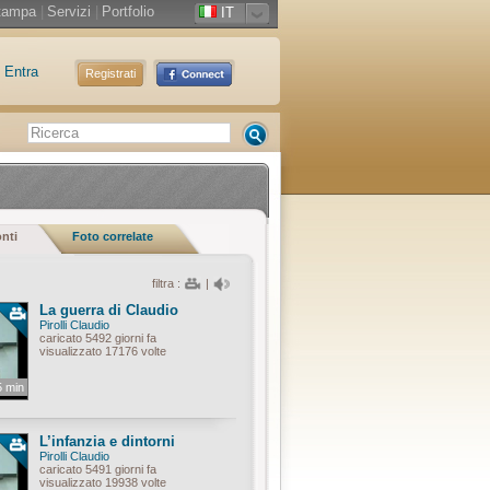
tampa
|
Servizi
|
Portfolio
IT
Entra
Registrati
onti
Foto correlate
filtra :
|
La guerra di Claudio
Pirolli Claudio
caricato 5492 giorni fa
visualizzato 17176 volte
5 min
L’infanzia e dintorni
Pirolli Claudio
caricato 5491 giorni fa
visualizzato 19938 volte