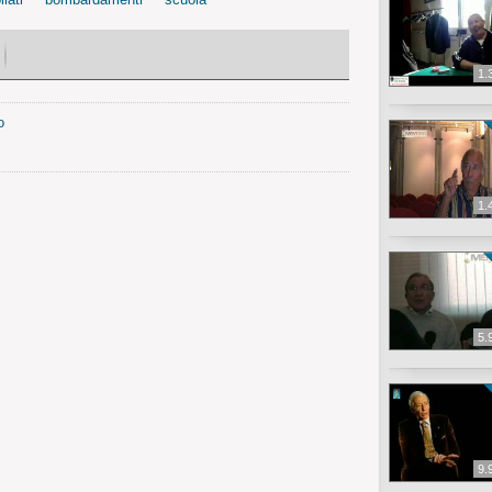
1.
o
1.
5.
9.