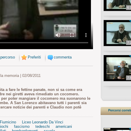
6.
7.
 percorso
Preferiti
commenta
 la memoria | 02/08/2011
7.
ta a fare le fettine panate, non si sa come era
adre nei giretti aveva rimediato un cocomero.
re per poter mangiare il cocomero ma suonarono le
mbe. A San Lorenzo abitavano tutti i parenti sia
cercare notizie dei parenti e Claudio non potè
Percorsi correl
Fiumicino
Liceo Leonardo Da Vinci
iochi
fascismo
tedeschi
americani
llati
bombardamenti
scuola