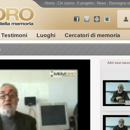
Home
|
Chi siamo
|
Il progetto
|
News
|
Rassegna s
Testimoni
Luoghi
Cercatori di memoria
o
Altri suoi racc
5.