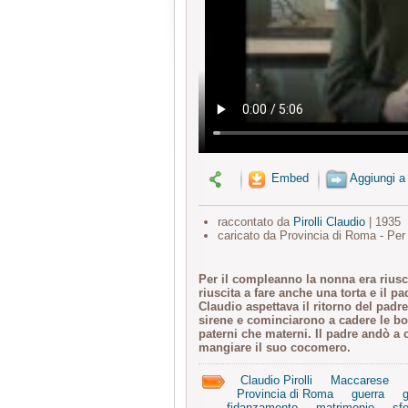
Embed
Aggiungi a
raccontato da
Pirolli Claudio
| 1935
caricato da Provincia di Roma - Per
Per il compleanno la nonna era riusci
riuscita a fare anche una torta e il p
Claudio aspettava il ritorno del pad
sirene e cominciarono a cadere le bo
paterni che materni. Il padre andò a 
mangiare il suo cocomero.
Claudio Pirolli
Maccarese
Provincia di Roma
guerra
g
fidanzamento
matrimonio
sfo