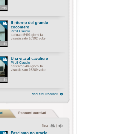
7 min
Il ritorno del grande
cocomero
Pirolli Claudio
caricato 5491 giorni fa
visualizzato 16392 volte
2 min
Una vita al cavaliere
Pirolli Claudio
caricato 5489 giorni fa
visualizzato 16209 volte
8 min
Vedi tutti i racconti
ati
Racconti correlati
filtra :
|
Fascismo no grazie