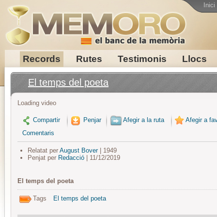
Inici
Records
Rutes
Testimonis
Llocs
El temps del poeta
Loading video
Compartir
Penjar
Afegir a la ruta
Afegir a fav
Comentaris
Relatat per
August Bover
| 1949
Penjat per
Redacció
| 11/12/2019
El temps del poeta
Tags
El temps del poeta