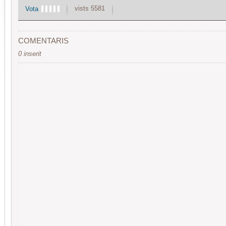
vists 5581
Vota
COMENTARIS
0 inserit