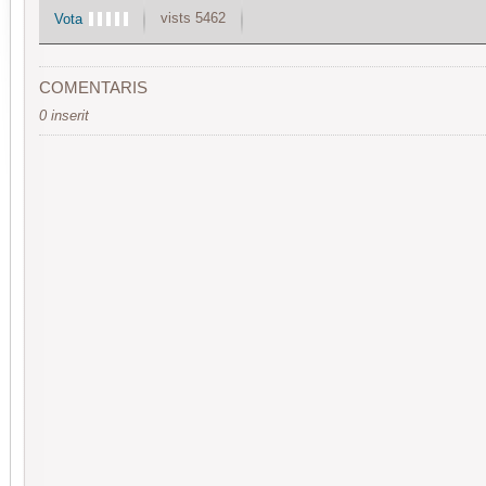
vists 5462
Vota
COMENTARIS
0 inserit