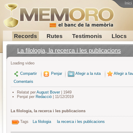
Inici
Records
Rutes
Testimonis
Llocs
La filologia, la recerca i les publicacions
Loading video
Compartir
Penjar
Afegir a la ruta
Afegir a fav
Comentaris
Relatat per
August Bover
| 1949
Penjat per
Redacció
| 11/12/2019
La filologia, la recerca i les publicacions
Tags
La filologia
la recerca i les publicacions