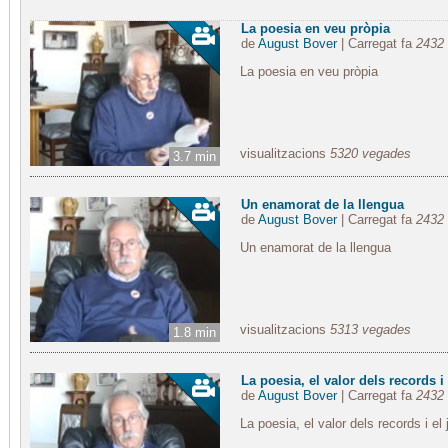
La poesia en veu pròpia
de
August Bover
| Carregat fa
2432 
La poesia en veu pròpia
visualitzacions
5320 vegades
3.7 min
Un enamorat de la llengua
de
August Bover
| Carregat fa
2432 
Un enamorat de la llengua
visualitzacions
5313 vegades
1.8 min
La poesia, el valor dels records i e
de
August Bover
| Carregat fa
2432 
La poesia, el valor dels records i el