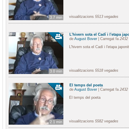
visualitzacions
5513 vegades
3.7 min
L'hivern sota el Cadí i l'etapa jap
de
August Bover
| Carregat fa
2432 
L'hivern sota el Cadí i l'etapa japoni
visualitzacions
5518 vegades
3.0 min
El temps del poeta
de
August Bover
| Carregat fa
2432 
El temps del poeta
visualitzacions
5582 vegades
2.1 min