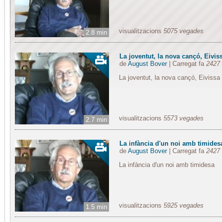
visualitzacions
5075 vegades
2.8 min
La joventut, la nova cançó, Eiviss
de
August Bover
| Carregat fa
2427 
La joventut, la nova cançó, Eivissa
visualitzacions
5573 vegades
2.7 min
La infància d'un noi amb timides
de
August Bover
| Carregat fa
2427 
La infància d'un noi amb timidesa
visualitzacions
5925 vegades
1.5 min