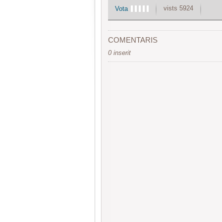
vists 5924
Vota
COMENTARIS
0 inserit