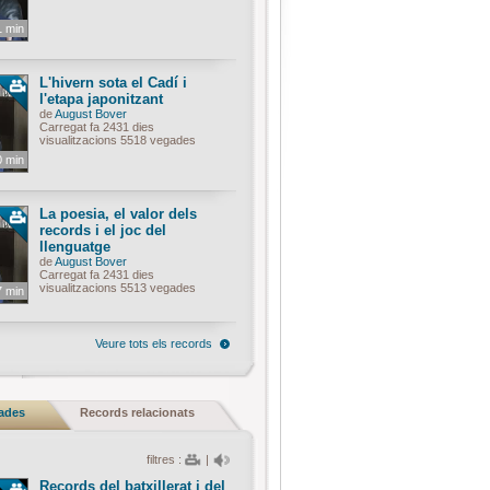
1 min
L'hivern sota el Cadí i
l'etapa japonitzant
de
August Bover
Carregat fa 2431 dies
visualitzacions 5518 vegades
0 min
La poesia, el valor dels
records i el joc del
llenguatge
de
August Bover
Carregat fa 2431 dies
visualitzacions 5513 vegades
7 min
Veure tots els records
nades
Records relacionats
filtres :
|
Records del batxillerat i del