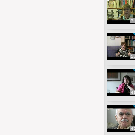
3.
1.
4.
4.