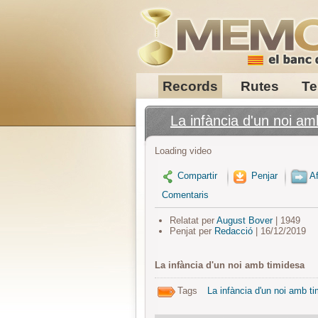
Records
Rutes
Te
La infància d'un noi am
Loading video
Compartir
Penjar
Af
Comentaris
Relatat per
August Bover
| 1949
Penjat per
Redacció
| 16/12/2019
La infància d'un noi amb timidesa
Tags
La infància d'un noi amb t