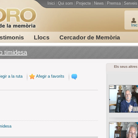
Inici
|
Qui som
|
Projecte
|
News
|
Premsa
|
Serveis
Inic
stimonis
Llocs
Cercador de Memòria
b timidesa
Els seus altres
egir a la ruta
Afegir a favorits
3.
imidesa