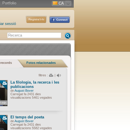
|
Portfolio
CA
Registra't-hi
iar sessió
 records
Fotos relacionades
filtres :
|
La filologia, la recerca i les
publicacions
de
August Bover
Carregat fa 2431 dies
visualitzacions 5461 vegades
9 min
El temps del poeta
de
August Bover
Carregat fa 2431 dies
visualitzacions 5582 vegades