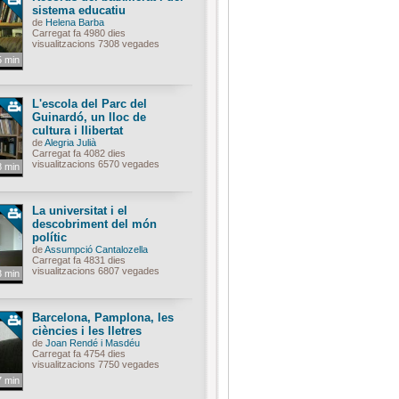
sistema educatiu
de
Helena Barba
Carregat fa 4980 dies
visualitzacions 7308 vegades
5 min
L'escola del Parc del
Guinardó, un lloc de
cultura i llibertat
de
Alegria Julià
Carregat fa 4082 dies
visualitzacions 6570 vegades
8 min
La universitat i el
descobriment del món
polític
de
Assumpció Cantalozella
Carregat fa 4831 dies
visualitzacions 6807 vegades
3 min
Barcelona, Pamplona, les
ciències i les lletres
de
Joan Rendé i Masdéu
Carregat fa 4754 dies
visualitzacions 7750 vegades
7 min