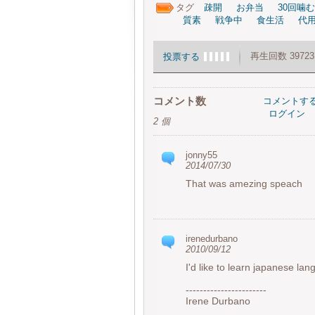
タグ
疎開
お弁当
30回噛む
質素
戦争中
食生活
代
再生回数 3972
投票する
コメント数
コメントす
ログイン
2 個
jonny55
2014/07/30
That was amezing speach
irenedurbano
2010/09/12
I'd like to learn japanese lang
-----------------------
Irene Durbano