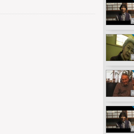
5
9
4
6