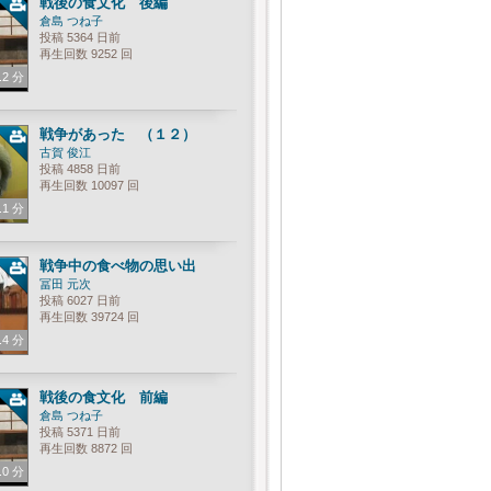
戦後の食文化 後編
倉島 つね子
投稿 5364 日前
再生回数 9252 回
.2 分
戦争があった （１２）
古賀 俊江
投稿 4858 日前
再生回数 10097 回
.1 分
戦争中の食べ物の思い出
冨田 元次
投稿 6027 日前
再生回数 39724 回
.4 分
戦後の食文化 前編
倉島 つね子
投稿 5371 日前
再生回数 8872 回
.0 分