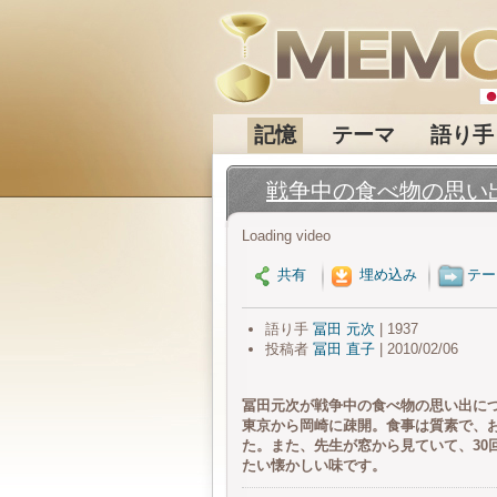
記憶
テーマ
語り手
戦争中の食べ物の思い
Loading video
共有
埋め込み
テー
語り手
冨田 元次
| 1937
投稿者
冨田 直子
| 2010/02/06
冨田元次が戦争中の食べ物の思い出に
東京から岡崎に疎開。食事は質素で、
た。また、先生が窓から見ていて、30
たい懐かしい味です。