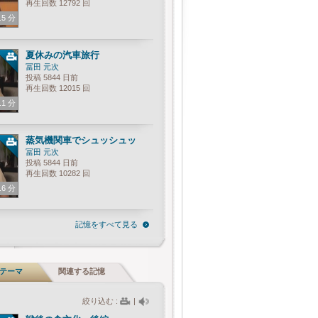
再生回数 12792 回
.5 分
夏休みの汽車旅行
冨田 元次
投稿 5844 日前
再生回数 12015 回
.1 分
蒸気機関車でシュッシュッ
冨田 元次
投稿 5844 日前
再生回数 10282 回
.6 分
記憶をすべて見る
テーマ
関連する記憶
絞り込む :
|