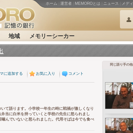
ホーム
|
運営者
|
MEMOROとは
|
ニュース
|
メデ
地域
メモリーシーカー
出
同じ語り手の他
マに追加する
お気に入り
コメント
4
ついて語ります。小学校一年生の時に戦禍が激しくなり
お弁当に白米を持っていくと学校の先生に怒られまし
回噛んでいないと怒られました。代用そばは今でも食べ