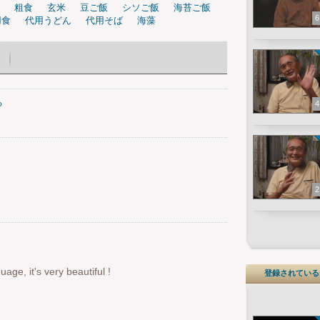
粗食
玄米
豆ご飯
シソご飯
海苔ご飯
6
用食
代用うどん
代用そば
海藻
3
る
4
2
uage, it's very beautiful !
登録されている