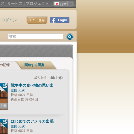
ィア
|
サービス
|
プロジェクト
日本
ログイン
ﾕｰｻﾞｰ登録
の記憶
関連する写真
絞り込む :
|
戦争中の食べ物の思い出
冨田 元次
投稿 6027 日前
再生回数 39724 回
.4 分
はじめてのアメリカ出張
冨田 元次
投稿 6027 日前